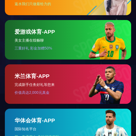
邮箱：767877449@qq.com
地址：广州市荔湾区浣花路浣南东街26号206房
关于火狐官网-火
业务类型
火狐官网
狐(中国)一站式服
工程监理
务官网
代建
公司简介
工程造价咨询
经营范围和工作
模式
工程招标代理
政府采购
工程设计