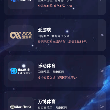
政府采购
工程咨询
火狐官网
火狐官网-火狐(中国)一站式服务官网 中标汕头市潮阳区财政局财
政性资
火狐官网-火狐(中国)一站式服务官网 工程咨询公司设计部助力联
沙社区
火狐官网-火狐(中国)一站式服务官网 公司成功入库南沙横沥镇工
程咨询
火狐官网-火狐(中国)一站式服务官网 公司成功入库南沙黄阁镇工
程监理