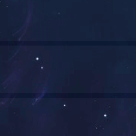
务类型
>
代建
建业务面向对工程建设项目不熟悉的业主单位，
从
竣工验收，公司帮助多家建设单位进行项目的全过
质的项目成本控制，和更完整的项目质量把控。
设计阶段