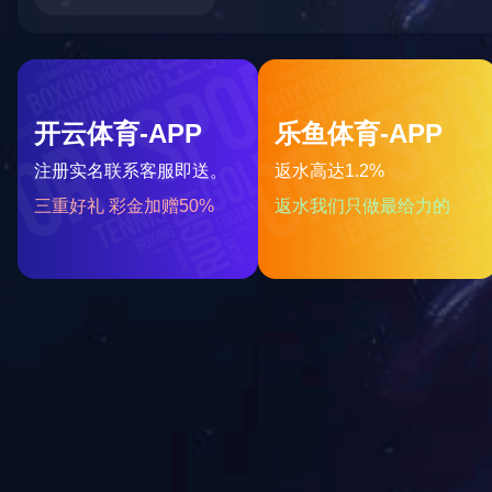
设计团
造价咨询
工程招标代理
管理项
政府采购
工程咨询
对项目
火狐官网
火狐官网-火狐(中国)一站式服务官网 中
标汕头市潮阳区财政局财政性资
编制项
火狐官网-火狐(中国)一站式服务官网 工
程咨询公司设计部助力联沙社区
火狐官网-火狐(中国)一站式服务官网 公