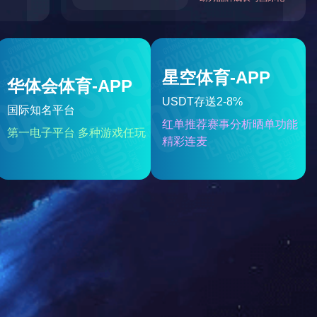
设计服务配合协调管理；投资管理；报建报批等。
件。
项目总控计划，组织建立项目进度管理制度。
关系。