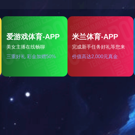
队组建管理；限额设计及优化设计管理；设计质量、进度、变更管理；
招标采购阶段
目招标采购策划和实施流程；审核招标条件；审核招标公告、招标文
施工阶段
进行投资、进度、质量等方面的管理；负责项目投资管理的决策；编制
竣工验收阶段
目竣工阶段计划；提出竣工阶段管理要求；理顺、终结所涉及的对外