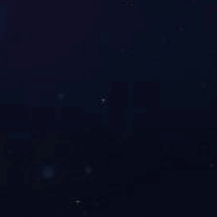
手机：18022366030
邮箱：767877449@qq.com
地址：广州市荔湾区浣花路浣南东街26号206房
关于火狐官网-火
业务类型
火狐官网
狐(中国)一站式服
工程监理
务官网
代建
公司简介
工程造价咨询
经营范围和工作
模式
工程招标代理
政府采购
工程设计