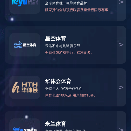
程代建库
恭喜！火狐官网-火狐(中国)一站式服务官网 成功入库广州南沙黄阁
镇小额以下建设工程企业库！
由2022年广州市南沙区黄阁镇小额以下建设工
程企业库已经完成资格审查及择优评审工作，
此次共建16个库。火狐官网-火狐(中国)一站式
服务官网 成功入库 工程监理库（房建）和工程
代建库。具体详见公开信息：
火狐官网-火狐(中国)一站式服务官网 于2006年成立，地址位于广州
市荔湾区浣花路浣南东街26号206房。是专业从事工程招标代理、政
府采购招标代理、项目管理、工程监理、工程造价咨询、工程设